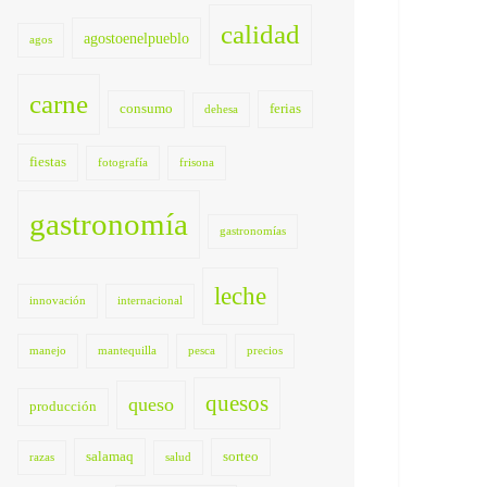
calidad
agostoenelpueblo
agos
carne
consumo
ferias
dehesa
fiestas
fotografía
frisona
gastronomía
gastronomías
leche
innovación
internacional
manejo
mantequilla
pesca
precios
quesos
queso
producción
salamaq
sorteo
razas
salud