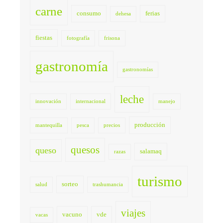
carne
consumo
ferias
dehesa
fiestas
fotografía
frisona
gastronomía
gastronomías
leche
innovación
internacional
manejo
producción
mantequilla
pesca
precios
quesos
queso
salamaq
razas
turismo
sorteo
salud
trashumancia
viajes
vacuno
vde
vacas