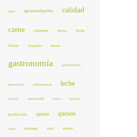
calidad
agostoenelpueblo
agos
carne
consumo
ferias
dehesa
fiestas
fotografía
frisona
gastronomía
gastronomías
leche
innovación
internacional
manejo
mantequilla
pesca
precios
quesos
queso
producción
salamaq
sorteo
razas
salud