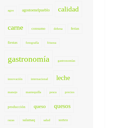
calidad
agostoenelpueblo
agos
carne
consumo
ferias
dehesa
fiestas
fotografía
frisona
gastronomía
gastronomías
leche
innovación
internacional
manejo
mantequilla
pesca
precios
quesos
queso
producción
salamaq
sorteo
razas
salud