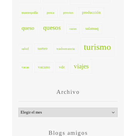
producción
mantequilla
pesca
precios
quesos
queso
salamaq
razas
turismo
sorteo
salud
trashumancia
viajes
vacuno
vde
vacas
Archivo
Archivo
Blogs amigos