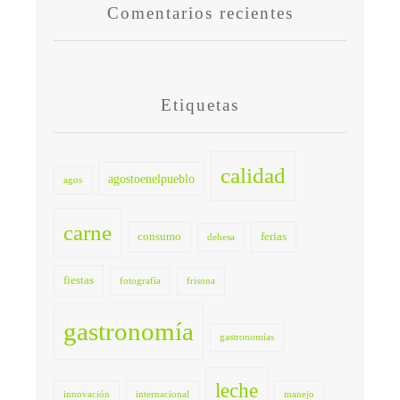
Comentarios recientes
Etiquetas
calidad
agostoenelpueblo
agos
carne
consumo
ferias
dehesa
fiestas
fotografía
frisona
gastronomía
gastronomías
leche
innovación
internacional
manejo