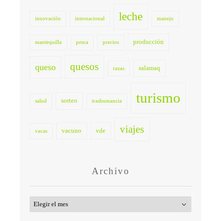
leche
innovación
internacional
manejo
producción
mantequilla
pesca
precios
quesos
queso
salamaq
razas
turismo
sorteo
salud
trashumancia
viajes
vacuno
vde
vacas
Archivo
Archivo