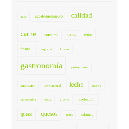
calidad
agostoenelpueblo
agos
carne
consumo
ferias
dehesa
fiestas
fotografía
frisona
gastronomía
gastronomías
leche
innovación
internacional
manejo
producción
mantequilla
pesca
precios
quesos
queso
salamaq
razas