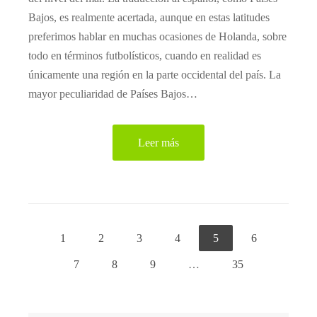
Bajos, es realmente acertada, aunque en estas latitudes
preferimos hablar en muchas ocasiones de Holanda, sobre
todo en términos futbolísticos, cuando en realidad es
únicamente una región en la parte occidental del país. La
mayor peculiaridad de Países Bajos…
Leer más
1
2
3
4
5
6
7
8
9
…
35