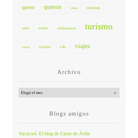
quesos
queso
salamaq
razas
turismo
sorteo
salud
trashumancia
viajes
vacuno
vde
vacas
Archivo
Archivo
Blogs amigos
Vacacool. El blog de Carne de Ávila