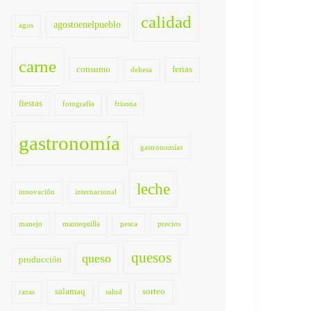
calidad
agostoenelpueblo
agos
carne
consumo
ferias
dehesa
fiestas
fotografía
frisona
gastronomía
gastronomías
leche
innovación
internacional
manejo
mantequilla
pesca
precios
quesos
queso
producción
salamaq
sorteo
razas
salud