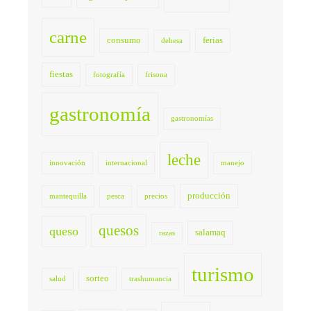
carne
consumo
ferias
dehesa
fiestas
fotografía
frisona
gastronomía
gastronomías
leche
innovación
internacional
manejo
producción
mantequilla
pesca
precios
quesos
queso
salamaq
razas
turismo
sorteo
salud
trashumancia