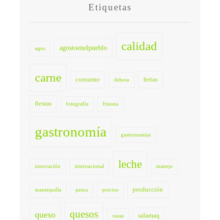
Etiquetas
calidad
agostoenelpueblo
agos
carne
consumo
ferias
dehesa
fiestas
fotografía
frisona
gastronomía
gastronomías
leche
innovación
internacional
manejo
producción
mantequilla
pesca
precios
quesos
queso
salamaq
razas