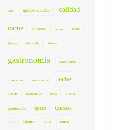
calidad
agostoenelpueblo
agos
carne
consumo
ferias
dehesa
fiestas
fotografía
frisona
gastronomía
gastronomías
leche
innovación
internacional
manejo
mantequilla
pesca
precios
quesos
queso
producción
salamaq
sorteo
razas
salud