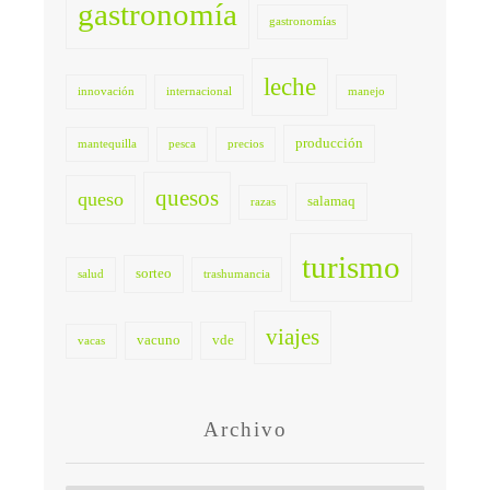
gastronomía
gastronomías
leche
innovación
internacional
manejo
producción
mantequilla
pesca
precios
quesos
queso
salamaq
razas
turismo
sorteo
salud
trashumancia
viajes
vacuno
vde
vacas
Archivo