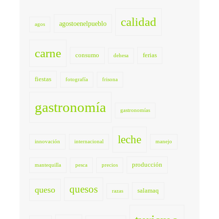
calidad
agostoenelpueblo
agos
carne
consumo
ferias
dehesa
fiestas
fotografía
frisona
gastronomía
gastronomías
leche
innovación
internacional
manejo
producción
mantequilla
pesca
precios
quesos
queso
salamaq
razas