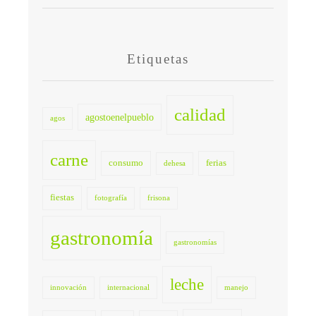
Etiquetas
calidad
agostoenelpueblo
agos
carne
consumo
ferias
dehesa
fiestas
fotografía
frisona
gastronomía
gastronomías
leche
innovación
internacional
manejo