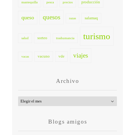
producción
mantequilla
pesca
precios
quesos
queso
salamaq
razas
turismo
sorteo
salud
trashumancia
viajes
vacuno
vde
vacas
Archivo
Archivo
Blogs amigos