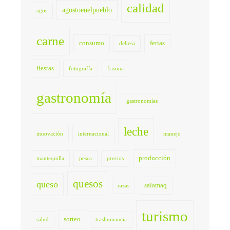
calidad
agostoenelpueblo
agos
carne
consumo
ferias
dehesa
fiestas
fotografía
frisona
gastronomía
gastronomías
leche
innovación
internacional
manejo
producción
mantequilla
pesca
precios
quesos
queso
salamaq
razas
turismo
sorteo
salud
trashumancia