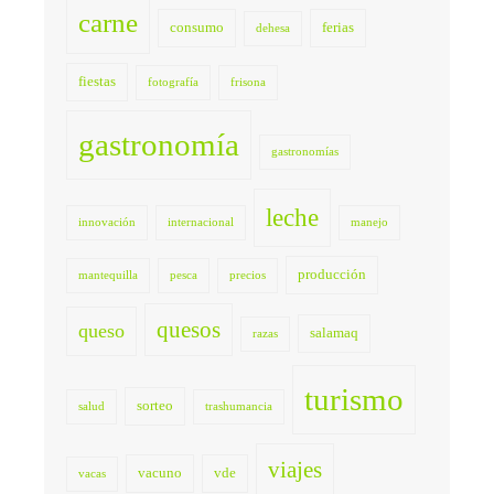
carne
consumo
ferias
dehesa
fiestas
fotografía
frisona
gastronomía
gastronomías
leche
innovación
internacional
manejo
producción
mantequilla
pesca
precios
quesos
queso
salamaq
razas
turismo
sorteo
salud
trashumancia
viajes
vacuno
vde
vacas