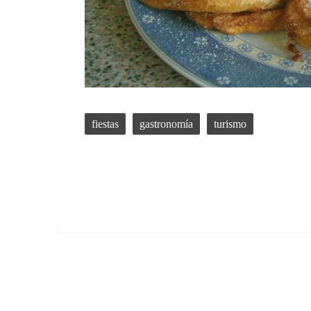
fiestas
gastronomía
turismo