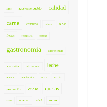
calidad
agostoenelpueblo
agos
carne
consumo
ferias
dehesa
fiestas
fotografía
frisona
gastronomía
gastronomías
leche
innovación
internacional
manejo
mantequilla
pesca
precios
quesos
queso
producción
salamaq
sorteo
razas
salud