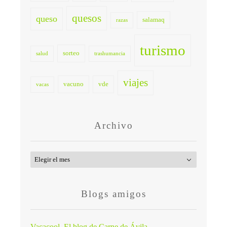
quesos
queso
salamaq
razas
turismo
sorteo
salud
trashumancia
viajes
vacuno
vde
vacas
Archivo
Archivo
Blogs amigos
Vacacool. El blog de Carne de Ávila