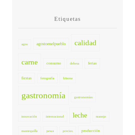
Etiquetas
calidad
agostoenelpueblo
agos
carne
consumo
ferias
dehesa
fiestas
fotografía
frisona
gastronomía
gastronomías
leche
innovación
internacional
manejo
producción
mantequilla
pesca
precios