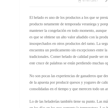
07/07/2017
El helado es uno de los productos a los que se prest
producto netamente de temporada veraniega y porque 
mantener la congelación en todo momento, aunque t
es que se obtiene un alto valor añadido con la produ
insospechados en otros productos del ramo. La segun
encuentra un predicamento sin excepciones entre la
tradicionales. Comer helado de calidad puede ser mu
este cruce de palabras se están perdiendo muchas o
No son pocas las experiencias de ganaderos que dec
de la apuesta por producir quesos y yogures de cali
consolidadas en el tiempo y que merecen todo un an
Lo de las heladerías también tiene su punto. Las má
en los días en los que aumenta la temperatura. Las h