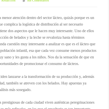
Redaccion
Sin Comentarios
a menor atención dentro del sector lácteo, quizás porque es un
complica la logística de distribución al ser necesario
iene dos aspectos que le hacen muy interesante. Uno de ellos
cción de helados y la leche se revaloriza hasta términos
da cuestión muy interesante a analizar es que es el lácteo que
 población infantil, esa que cada vez consume menos productos
y sano y les gusta a los niños. Nos da la sensación de que en
portunidades de promocionar el consumo de lácteos.
iden lanzarse a la transformación de su producción y, además
dad, también se atreven con los helados. Hay apuestas ya
álisis más sosegado.
s prestigiosas de cada ciudad viven auténticas peregrinaciones
ay más refinadas, en las que el envoltorio es tan importante