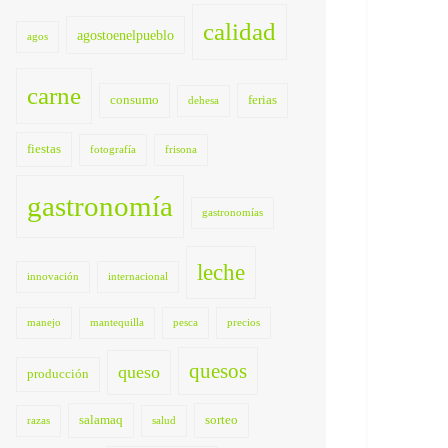
calidad
agostoenelpueblo
agos
carne
consumo
ferias
dehesa
fiestas
fotografía
frisona
gastronomía
gastronomías
leche
innovación
internacional
manejo
mantequilla
pesca
precios
quesos
queso
producción
salamaq
sorteo
razas
salud