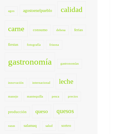
calidad
agostoenelpueblo
agos
carne
consumo
ferias
dehesa
fiestas
fotografía
frisona
gastronomía
gastronomías
leche
innovación
internacional
manejo
mantequilla
pesca
precios
quesos
queso
producción
salamaq
sorteo
razas
salud