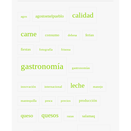
calidad
agostoenelpueblo
agos
carne
consumo
ferias
dehesa
fiestas
fotografía
frisona
gastronomía
gastronomías
leche
innovación
internacional
manejo
producción
mantequilla
pesca
precios
quesos
queso
salamaq
razas