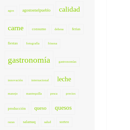
calidad
agostoenelpueblo
agos
carne
consumo
ferias
dehesa
fiestas
fotografía
frisona
gastronomía
gastronomías
leche
innovación
internacional
manejo
mantequilla
pesca
precios
quesos
queso
producción
salamaq
sorteo
razas
salud