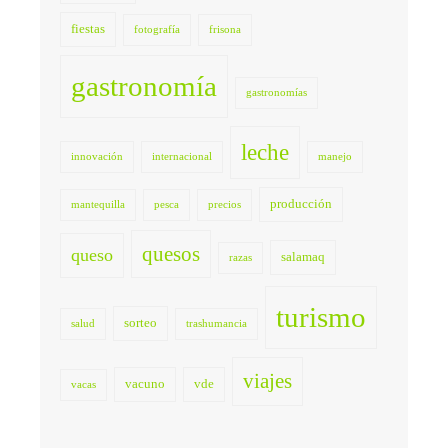
fiestas
fotografía
frisona
gastronomía
gastronomías
leche
innovación
internacional
manejo
producción
mantequilla
pesca
precios
quesos
queso
salamaq
razas
turismo
sorteo
salud
trashumancia
viajes
vacuno
vde
vacas