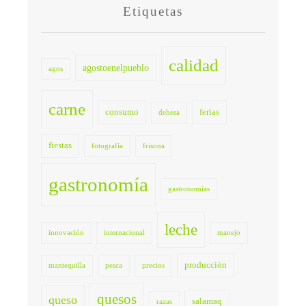
Etiquetas
calidad
agostoenelpueblo
agos
carne
consumo
ferias
dehesa
fiestas
fotografía
frisona
gastronomía
gastronomías
leche
innovación
internacional
manejo
producción
mantequilla
pesca
precios
quesos
queso
salamaq
razas