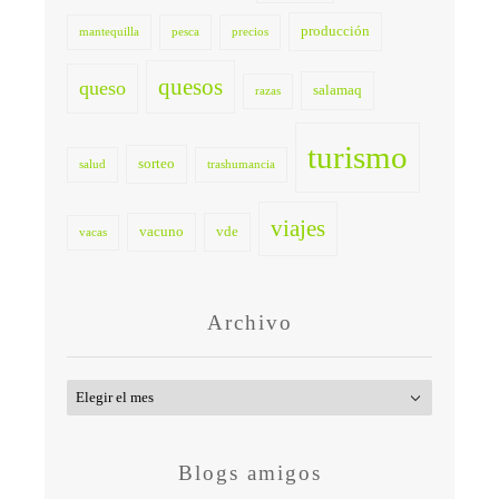
producción
mantequilla
pesca
precios
quesos
queso
salamaq
razas
turismo
sorteo
salud
trashumancia
viajes
vacuno
vde
vacas
Archivo
Archivo
Blogs amigos