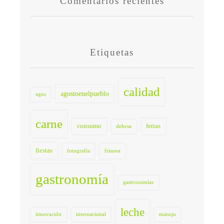
Comentarios recientes
Etiquetas
calidad
agostoenelpueblo
agos
carne
consumo
ferias
dehesa
fiestas
fotografía
frisona
gastronomía
gastronomías
leche
innovación
internacional
manejo