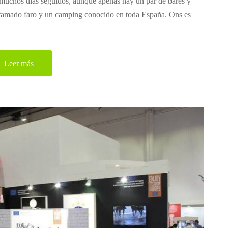
ir muchos días seguidos, aunque apenas hay un par de bares y
 afamado faro y un camping conocido en toda España. Ons es
Leer más