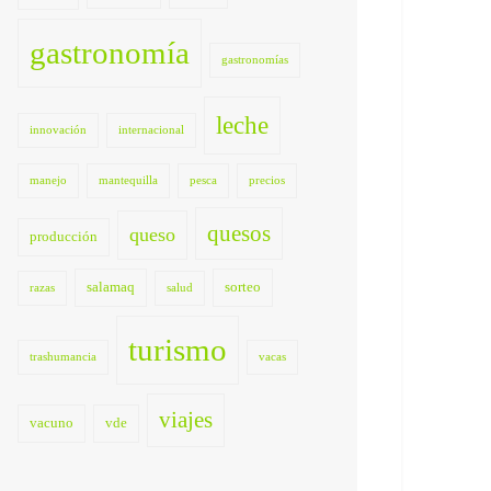
gastronomía
gastronomías
leche
innovación
internacional
manejo
mantequilla
pesca
precios
quesos
queso
producción
salamaq
sorteo
razas
salud
turismo
trashumancia
vacas
viajes
vacuno
vde